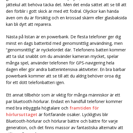
jättekul att behöva täcka det. Men det enda sättet att se till att
den förblir i gott skick är med ett fodral. Olyckor kan hända
även om du är försiktig och en krossad skärm eller glasbaksida
kan bli dyrt att reparera.
Nästa på listan är en powerbank. De flesta telefoner ger dig
minst en dags batteritid med genomsnittlig användning, men
“genomsnittlig” är nyckelordet där. Telefonens batteri kommer
att ta slut snabbt om du använder kameran mycket, spelar
många spel, använder telefonen för GPS-navigering hela
dagen eller gör andra batteriintensiva aktiviteter. En bra bärbar
powerbank kommer att se till att du aldrig behöver oroa dig
för ett dött telefonbatteri igen.
Ett annat tillbehör som är viktig för många människor är ett
par bluetooth-hörlurar. Endast en handfull telefoner kommer
med bra inbyggda högtalare och
framtiden för
hörlursuttaget
är fortfarande osäker. Lyckligtvis blir
Bluetooth-hörlurar och hörlurar bättre och bättre för varje
generation, och det finns massor av fantastiska alternativ att