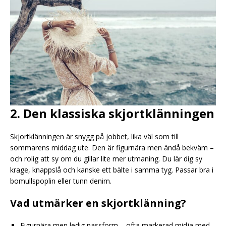
2. Den klassiska skjortklänningen
Skjortklänningen är snygg på jobbet, lika väl som till
sommarens middag ute. Den är figurnära men ändå bekväm –
och rolig att sy om du gillar lite mer utmaning. Du lär dig sy
krage, knappslå och kanske ett bälte i samma tyg. Passar bra i
bomullspoplin eller tunn denim.
Vad utmärker en skjortklänning?
Figurnära men ledig passform – ofta markerad midja med